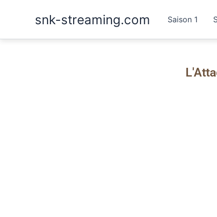
Aller
snk-streaming.com
au
Saison 1
contenu
L'Att